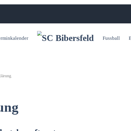
erminkalender
Fussball
B
klärung
.
ung