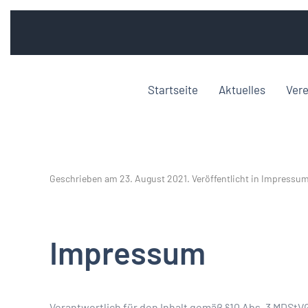
Startseite
Aktuelles
Vere
Geschrieben am
23. August 2021
. Veröffentlicht in
Impressu
Impressum
Verantwortlich für den Inhalt gemäß §10 Abs. 3 MDStVG