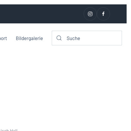
port
Bildergalerie
isch Hall