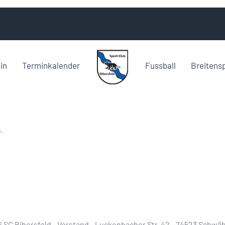
in
Terminkalender
Fussball
Breitens
m
.
 SC Bibersfeld - Vorstand - Luckenbacher Str. 42 - 74523 Schwäb