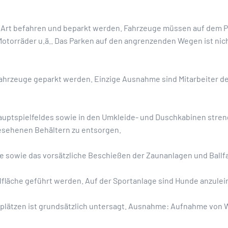
er Art befahren und beparkt werden. Fahrzeuge müssen auf dem P
 Motorräder u.ä.. Das Parken auf den angrenzenden Wegen ist nich
Fahrzeuge geparkt werden. Einzige Ausnahme sind Mitarbeiter d
auptspielfeldes sowie in den Umkleide- und Duschkabinen streng
gesehenen Behältern zu entsorgen.
e sowie das vorsätzliche Beschießen der Zaunanlagen und Ballfa
elfläche geführt werden. Auf der Sportanlage sind Hunde anzule
plätzen ist grundsätzlich untersagt. Ausnahme: Aufnahme von W