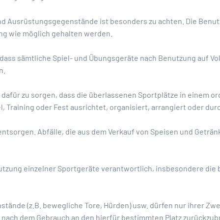
nd Ausrüstungsgegenstände ist besonders zu achten. Die Benutz
ing wie möglich gehalten werden.
 dass sämtliche Spiel- und Übungsgeräte nach Benutzung auf Vol
n.
at dafür zu sorgen, dass die überlassenen Sportplätze in einem o
, Training oder Fest ausrichtet, organisiert, arrangiert oder dur
entsorgen. Abfälle, die aus dem Verkauf von Speisen und Geträn
utzung einzelner Sportgeräte verantwortlich, insbesondere die
stände (z.B. bewegliche Tore, Hürden) usw. dürfen nur ihrer
d nach dem Gebrauch an den hierfür bestimmten Platz zurückzu