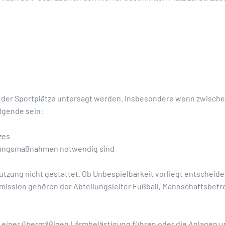
g der Sportplätze untersagt werden. Insbesondere wenn zwische
lgende sein:
zes
zungsmaßnahmen notwendig sind
nutzung nicht gestattet. Ob Unbespielbarkeit vorliegt entscheide
mmission gehören der Abteilungsleiter Fußball, Mannschaftsbet
zu einer übermäßigen Lärmbelästigung führen oder die Anlagen u