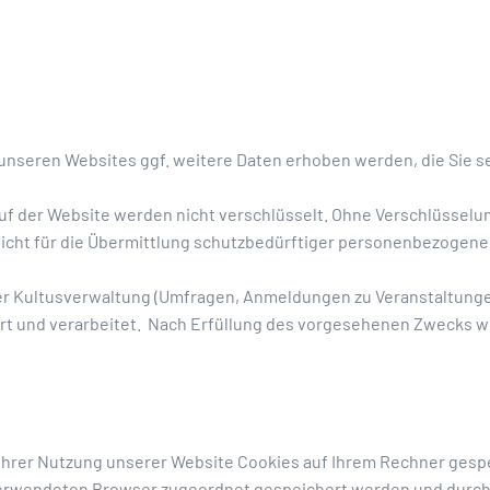
nseren Websites ggf. weitere Daten erhoben werden, die Sie sel
auf der Website werden nicht verschlüsselt. Ohne Verschlüsselun
nicht für die Übermittlung schutzbedürftiger personenbezogen
er Kultusverwaltung (Umfragen, Anmeldungen zu Veranstaltungen
t und verarbeitet. Nach Erfüllung des vorgesehenen Zwecks w
Ihrer Nutzung unserer Website Cookies auf Ihrem Rechner gespei
 verwendeten Browser zugeordnet gespeichert werden und durch w