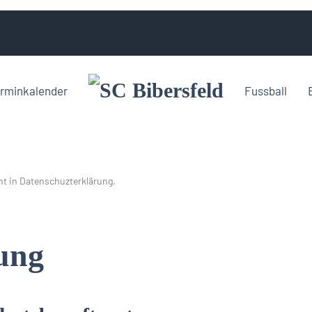
rminkalender
Fussball
ht in
Datenschuzterklärung
.
ung