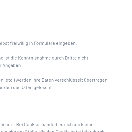
bst freiwillig in Formulare eingeben.
g ist die Kenntnisnahme durch Dritte nicht
er Angaben.
, etc.) werden Ihre Daten verschlüsselt übertragen
erden die Daten gelöscht.
chert. Bei Cookies handelt es sich um kleine
elche der Stelle, die den Cookie setzt (hier durch