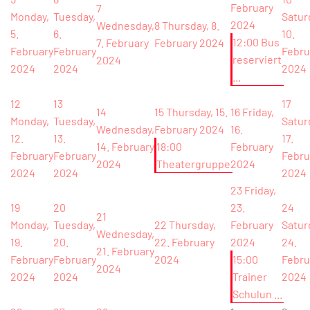
February
7
Monday,
Tuesday,
Satur
2024
Wednesday,
8
Thursday, 8.
5.
6.
10.
12:00 Bus
7. February
February 2024
February
February
Febru
reserviert
2024
2024
2024
2024
...
12
13
17
14
15
Thursday, 15.
16
Friday,
Monday,
Tuesday,
Satur
Wednesday,
February 2024
16.
12.
13.
17.
14. February
18:00
February
February
February
Febru
2024
Theatergruppe
2024
2024
2024
2024
23
Friday,
19
20
23.
24
21
Monday,
Tuesday,
22
Thursday,
February
Satur
Wednesday,
19.
20.
22. February
2024
24.
21. February
February
February
2024
15:00
Febru
2024
2024
2024
Trainer
2024
Schulun ...