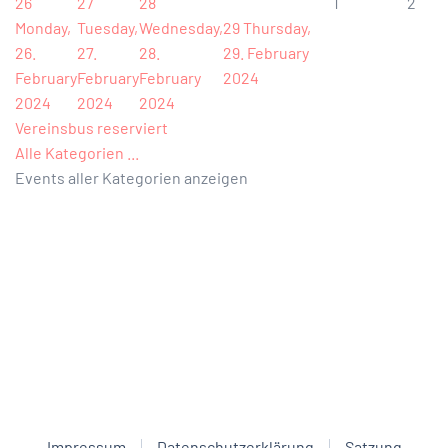
26
27
28
1
2
Monday,
Tuesday,
Wednesday,
29
Thursday,
26.
27.
28.
29. February
February
February
February
2024
2024
2024
2024
Vereinsbus reserviert
Alle Kategorien ...
Events aller Kategorien anzeigen
Impressum
Datenschutzerklärung
Satzung