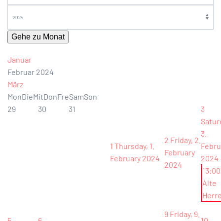
Gehe zu Monat
Januar
Februar 2024
März
Mon
Die
Mit
Don
Fre
Sam
Son
29
30
31
3
Satur
3.
2
Friday, 2.
1
Thursday, 1.
Febru
February
February 2024
2024
2024
13:00
Alte
Herr
9
Friday, 9.
5
6
10