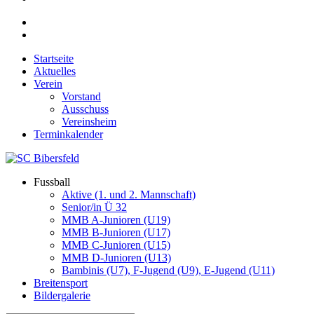
Startseite
Aktuelles
Verein
Vorstand
Ausschuss
Vereinsheim
Terminkalender
Fussball
Aktive (1. und 2. Mannschaft)
Senior/in Ü 32
MMB A-Junioren (U19)
MMB B-Junioren (U17)
MMB C-Junioren (U15)
MMB D-Junioren (U13)
Bambinis (U7), F-Jugend (U9), E-Jugend (U11)
Breitensport
Bildergalerie