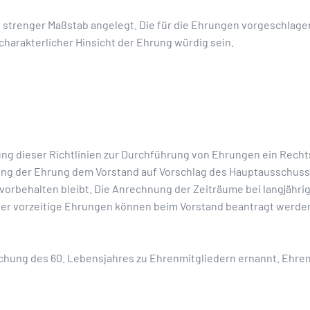
n strenger Maßstab angelegt. Die für die Ehrungen vorgeschla
charakterlicher Hinsicht der Ehrung würdig sein.
lung dieser Richtlinien zur Durchführung von Ehrungen ein Rech
ung der Ehrung dem Vorstand auf Vorschlag des Hauptausschusse
 vorbehalten bleibt. Die Anrechnung der Zeiträume bei langjähr
er vorzeitige Ehrungen können beim Vorstand beantragt werden.
ichung des 60. Lebensjahres zu Ehrenmitgliedern ernannt. Ehrenm