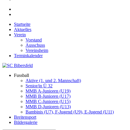
Startseite
Aktuelles
Verein
Vorstand
Ausschuss
Vereinsheim
Terminkalender
Fussball
Aktive (1. und 2. Mannschaft)
Senior/in Ü 32
MMB A-Junioren (U19)
MMB B-Junioren (U17)
MMB C-Junioren (U15)
MMB D-Junioren (U13)
Bambinis (U7), F-Jugend (U9), E-Jugend (U11)
Breitensport
Bildergalerie