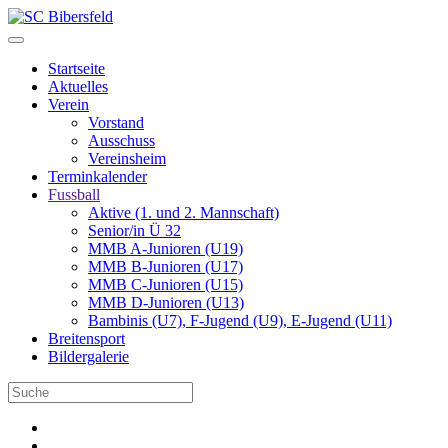
Startseite
Aktuelles
Verein
Vorstand
Ausschuss
Vereinsheim
Terminkalender
Fussball
Aktive (1. und 2. Mannschaft)
Senior/in Ü 32
MMB A-Junioren (U19)
MMB B-Junioren (U17)
MMB C-Junioren (U15)
MMB D-Junioren (U13)
Bambinis (U7), F-Jugend (U9), E-Jugend (U11)
Breitensport
Bildergalerie