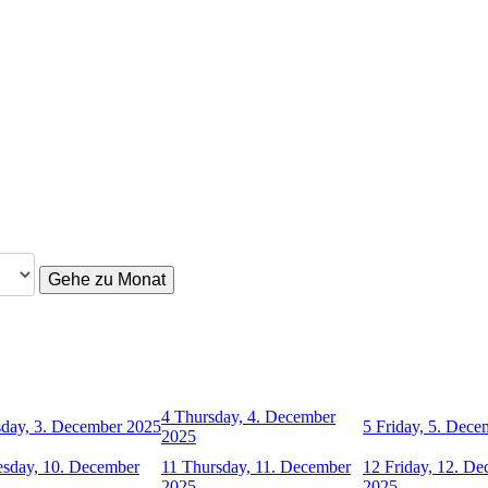
Gehe zu Monat
4
Thursday, 4. December
day, 3. December 2025
5
Friday, 5. Dec
2025
sday, 10. December
11
Thursday, 11. December
12
Friday, 12. D
2025
2025