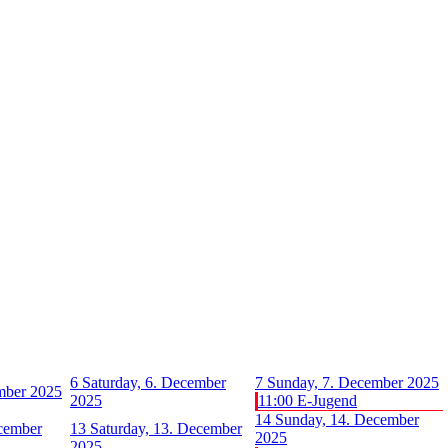
6
Saturday, 6. December
7
Sunday, 7. December 2025
ember 2025
2025
11:00 E-Jugend
14
Sunday, 14. December
ecember
13
Saturday, 13. December
2025
2025