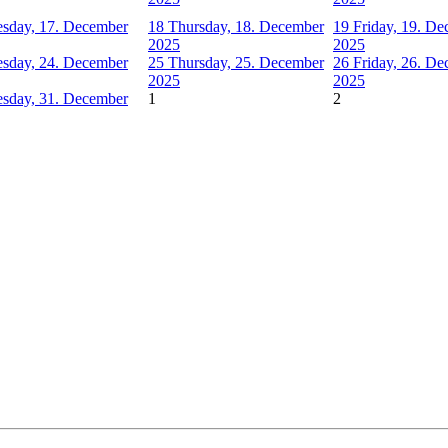
sday, 17. December
18
Thursday, 18. December
19
Friday, 19. D
2025
2025
sday, 24. December
25
Thursday, 25. December
26
Friday, 26. D
2025
2025
sday, 31. December
1
2