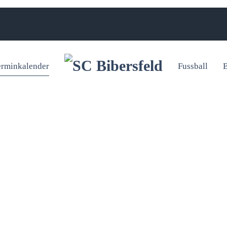
erminkalender
Fussball
B