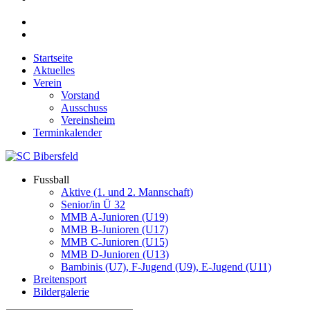
Startseite
Aktuelles
Verein
Vorstand
Ausschuss
Vereinsheim
Terminkalender
Fussball
Aktive (1. und 2. Mannschaft)
Senior/in Ü 32
MMB A-Junioren (U19)
MMB B-Junioren (U17)
MMB C-Junioren (U15)
MMB D-Junioren (U13)
Bambinis (U7), F-Jugend (U9), E-Jugend (U11)
Breitensport
Bildergalerie