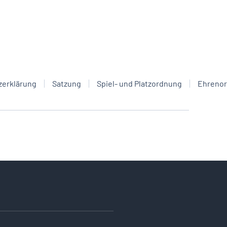
zerklärung
Satzung
Spiel- und Platzordnung
Ehreno