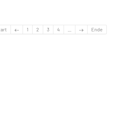
tart
1
2
3
4
...
Ende