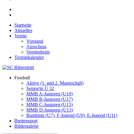
Startseite
Aktuelles
Verein
Vorstand
Ausschuss
Vereinsheim
Terminkalender
Fussball
Aktive (1. und 2. Mannschaft)
Senior/in Ü 32
MMB A-Junioren (U19)
MMB B-Junioren (U17)
MMB C-Junioren (U15)
MMB D-Junioren (U13)
Bambinis (U7), F-Jugend (U9), E-Jugend (U11)
Breitensport
Bildergalerie