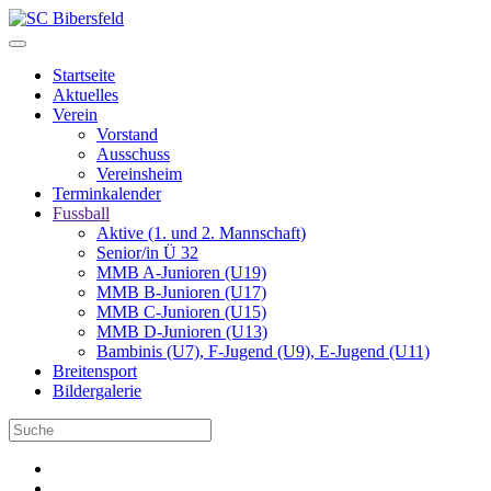
Startseite
Aktuelles
Verein
Vorstand
Ausschuss
Vereinsheim
Terminkalender
Fussball
Aktive (1. und 2. Mannschaft)
Senior/in Ü 32
MMB A-Junioren (U19)
MMB B-Junioren (U17)
MMB C-Junioren (U15)
MMB D-Junioren (U13)
Bambinis (U7), F-Jugend (U9), E-Jugend (U11)
Breitensport
Bildergalerie