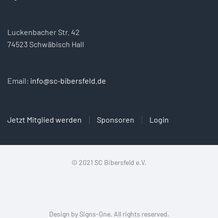
Luckenbacher Str. 42
74523 Schwäbisch Hall
Email:
info@sc-bibersfeld.de
Jetzt Mitglied werden
Sponsoren
Login
© 2021 SC Bibersfeld e.V.
Design by
Signs-One
. All rights reserved.