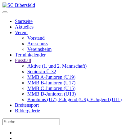
Startseite
Aktuelles
Verein
Vorstand
Ausschuss
Vereinsheim
Terminkalender
Fussball
Aktive (1. und 2. Mannschaft)
Senior/in Ü 32
MMB A-Junioren (U19)
MMB B-Junioren (U17)
MMB C-Junioren (U15)
MMB D-Junioren (U13)
Bambinis (U7), F-Jugend (U9), E-Jugend (U11)
Breitensport
Bildergalerie