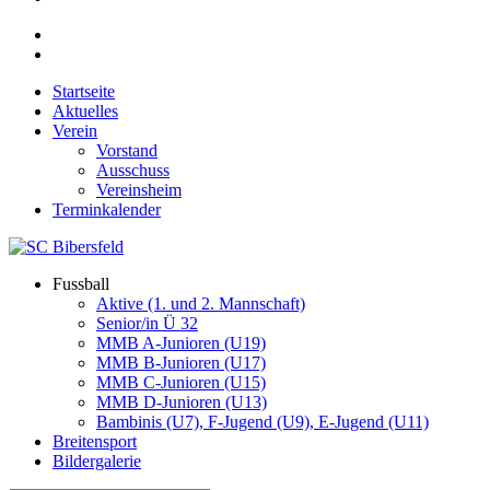
Startseite
Aktuelles
Verein
Vorstand
Ausschuss
Vereinsheim
Terminkalender
Fussball
Aktive (1. und 2. Mannschaft)
Senior/in Ü 32
MMB A-Junioren (U19)
MMB B-Junioren (U17)
MMB C-Junioren (U15)
MMB D-Junioren (U13)
Bambinis (U7), F-Jugend (U9), E-Jugend (U11)
Breitensport
Bildergalerie